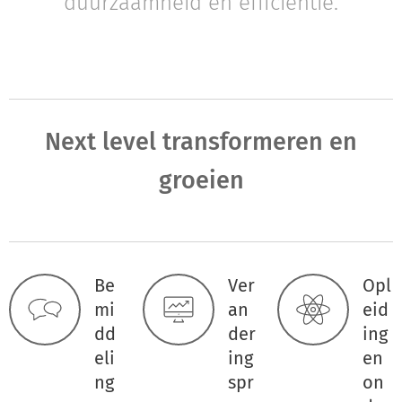
duurzaamheid en efficiëntie.
Next level transformeren en
groeien
Be
Ver
Opl
mi
an
eid
dd
der
ing
eli
ing
en
ng
spr
on