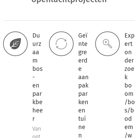
Du
Geï
Exp
urz
nte
ert
aa
gre
on
m
erd
der
bos
e
zoe
-
aan
k
en
pak
bo
par
par
om
kbe
ken
/bo
hee
en
s/b
r
tui
od
ne
em
Van
n
/w
ont