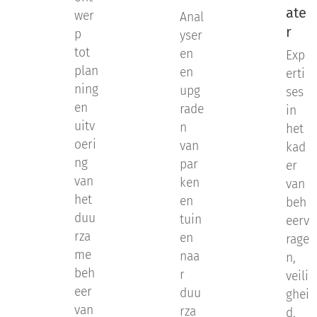
ate
wer
Anal
r
p
yser
tot
en
Exp
plan
en
erti
ning
upg
ses
en
rade
in
uitv
n
het
oeri
van
kad
ng
par
er
van
ken
van
het
en
beh
duu
tuin
eerv
rza
en
rage
me
naa
n,
beh
r
veili
eer
duu
ghei
van
rza
d,