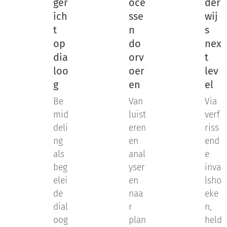
ger
oce
der
ich
sse
wij
t
n
s
op
do
nex
dia
orv
t
loo
oer
lev
g
en
el
Be
Van
Via
mid
luist
verf
deli
eren
riss
ng
en
end
als
anal
e
beg
yser
inva
elei
en
lsho
de
naa
eke
dial
r
n,
oog
plan
held