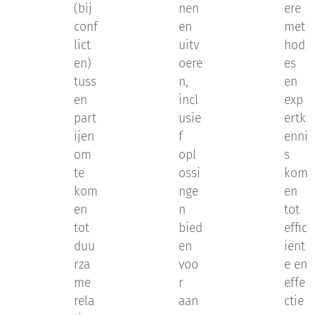
(bij
nen
ere
conf
en
met
lict
uitv
hod
en)
oere
es
tuss
n,
en
en
incl
exp
part
usie
ertk
ijen
f
enni
om
opl
s
te
ossi
kom
kom
nge
en
en
n
tot
tot
bied
effic
duu
en
iënt
rza
voo
e en
me
r
effe
rela
aan
ctie