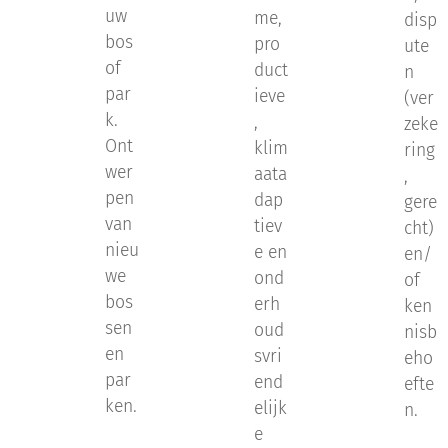
uw
me,
disp
bos
pro
ute
of
duct
n
par
ieve
(ver
k.
,
zeke
Ont
klim
ring
wer
aata
,
pen
dap
gere
van
tiev
cht)
nieu
e en
en/
we
ond
of
bos
erh
ken
sen
oud
nisb
en
svri
eho
par
end
efte
ken.
elijk
n.
e