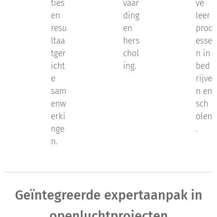
ties
vaar
ve
en
ding
leer
resu
en
proc
ltaa
hers
esse
tger
chol
n in
icht
ing.
bed
e
rijve
sam
n en
enw
sch
erki
olen
nge
.
n.
Geïntegreerde expertaanpak in
openluchtprojecten