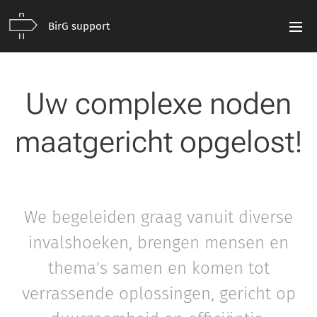
BirG support
Uw complexe noden
maatgericht opgelost!
We begeleiden graag vanuit diverse
invalshoeken, brengen mensen en
thema's samen en komen tot
verrassende oplossingen, gericht op