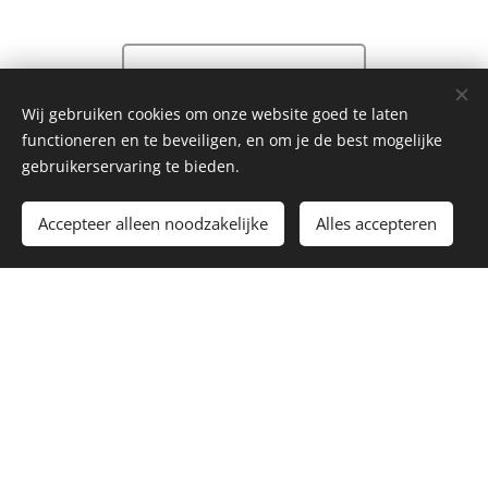
Alle diensten
Wij gebruiken cookies om onze website goed te laten
functioneren en te beveiligen, en om je de best mogelijke
gebruikerservaring te bieden.
Accepteer alleen noodzakelijke
Alles accepteren
Oplossingsgerichte begeleiding
nodig?
Stel je vraag / maak kennis